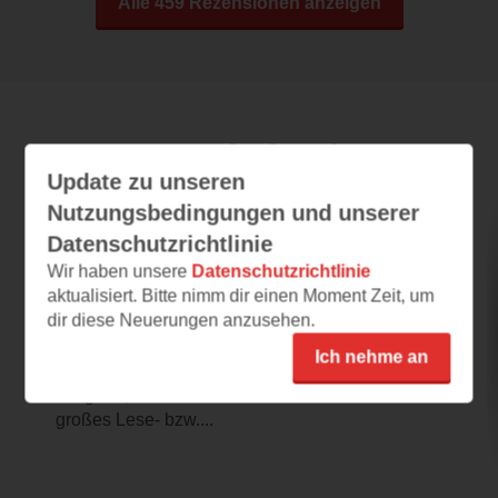
Alle 459 Rezensionen anzeigen
Leseeindrücke
Update zu unseren
Nutzungsbedingungen und unserer
Datenschutzrichtlinie
In den Farben des Dunkels
Wir haben unsere
Datenschutzrichtlinie
01.06.2024 – 13:58
aktualisiert. Bitte nimm dir einen Moment Zeit, um
Atemberaubende Erzählung wie die
dir diese Neuerungen anzusehen.
Vorgänger (?)
Ich nehme an
Wenn ich von den beiden Vorgängern
ausgehe, muss es sich hierbei auch um ein
großes Lese- bzw....