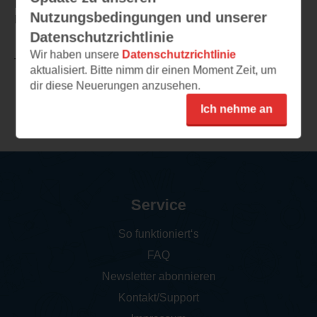
Reihe, aber diesen hier liebe ich. Ein Buch zum
Nutzungsbedingungen und unserer
Durchsuchten!
Datenschutzrichtlinie
Wir haben unsere
Datenschutzrichtlinie
TEILEN
aktualisiert. Bitte nimm dir einen Moment Zeit, um
dir diese Neuerungen anzusehen.
Weitere Rezensionen
Ich nehme an
Service
So funktioniert‘s
FAQ
Newsletter abonnieren
Kontakt/Support