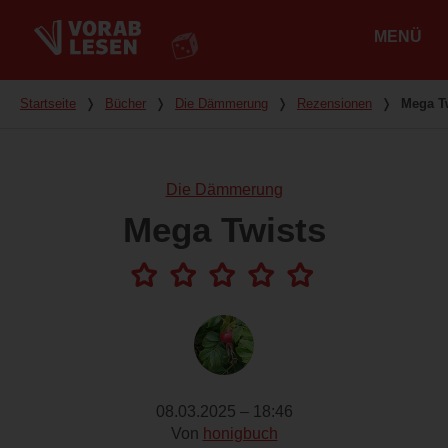
MENÜ
Hauptmenü
Du bist hier
Startseite
❭
Bücher
❭
Die Dämmerung
❭
Rezensionen
❭
Mega T
Die Dämmerung
Mega Twists
08.03.2025 – 18:46
Von
honigbuch