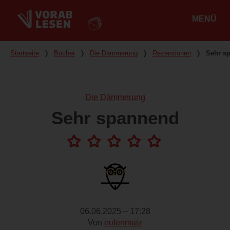
MENÜ
Hauptmenü
Du bist hier
Startseite
❭
Bücher
❭
Die Dämmerung
❭
Rezensionen
❭
Sehr s
Die Dämmerung
Sehr spannend
06.06.2025 – 17:28
Von
eulenmatz