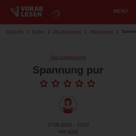
MENÜ
Hauptmenü
Du bist hier
Startseite
❭
Bücher
❭
Die Dämmerung
❭
Rezensionen
❭
Spannu
Die Dämmerung
Spannung pur
27.06.2024 – 23:53
Von
gisel