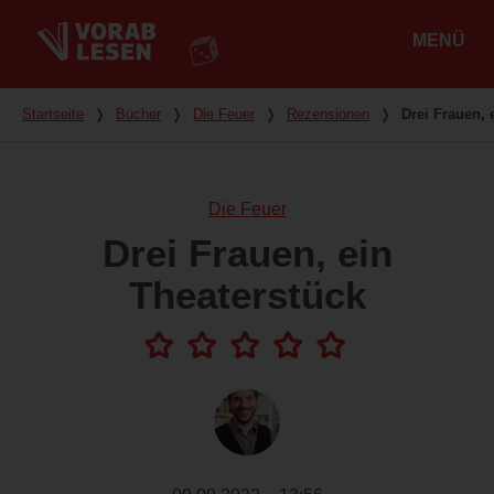
MENÜ
Hauptmenü
Du bist hier
Startseite
❭
Bücher
❭
Die Feuer
❭
Rezensionen
❭
Drei Frauen, 
Die Feuer
Drei Frauen, ein
Theaterstück