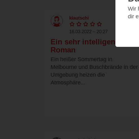
Wir
dir 
klautschi
16.03.2022 – 20:27
Ein sehr intelligenter
Roman
Ein heißer Sommertag in
Melbourne und Buschbrände in der
Umgebung heizen die
Atmosphäre...