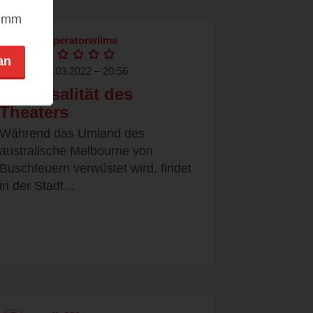
nimm
imperatorwilma
an
14.03.2022 – 20:56
Universalität des
Theaters
Während das Umland des
australische Melbourne von
Buschfeuern verwüstet wird, findet
in der Stadt...