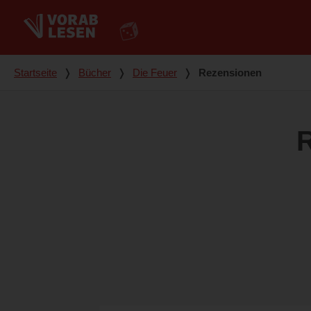
Du bist hier
Startseite
❭
Bücher
❭
Die Feuer
❭
Rezensionen