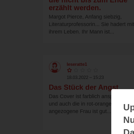
erzählt werden.
Margot Pierce, Anfang siebzig,
Literaturprofessorin... Sie hadert mi
ihrem Leben. Ihr Mann ist...
leseratte1
18.03.2022 – 15:23
Das Stück der Angst
Das Cover ist farblich ansprechend
und auch die in rot-orange
Up
angezogene Frau ist gut...
Nu
Da