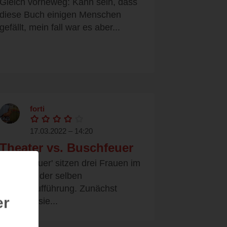
Gleich vorneweg: Kann sein, dass
diese Buch einigen Menschen
gefällt, mein fall war es aber...
forti
17.03.2022 – 14:20
Theater vs. Buschfeuer
In 'Die Feuer' sitzen drei Frauen im
Publikum der selben
Theateraufführung. Zunächst
er
scheinen sie...