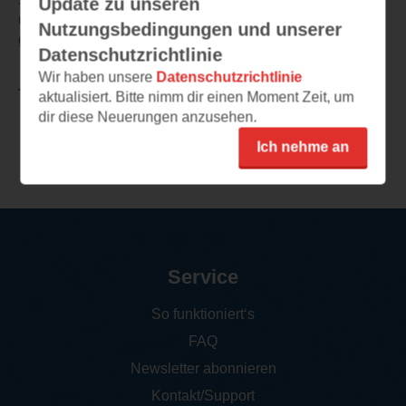
Update zu unseren
und weckt das Interesse. Ich würde dieses Buch sehr
Nutzungsbedingungen und unserer
gerne weiter lesen.
Datenschutzrichtlinie
Wir haben unsere
Datenschutzrichtlinie
TEILEN
aktualisiert. Bitte nimm dir einen Moment Zeit, um
dir diese Neuerungen anzusehen.
Ich nehme an
Weitere Rezensionen
Service
So funktioniert‘s
FAQ
Newsletter abonnieren
Kontakt/Support