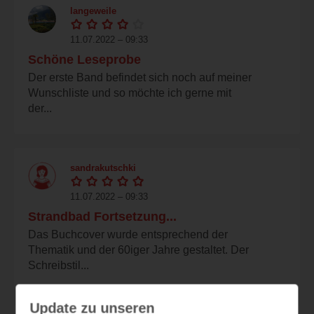
langeweile
11.07.2022 – 09:33
Schöne Leseprobe
Der erste Band befindet sich noch auf meiner
Wunschliste und so möchte ich gerne mit
der...
sandrakutschki
11.07.2022 – 09:33
Strandbad Fortsetzung...
Das Buchcover wurde entsprechend der
Thematik und der 60iger Jahre gestaltet. Der
Schreibstil...
Update zu unseren