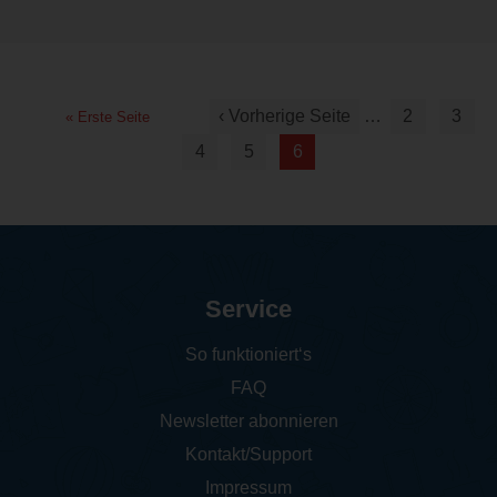
‹ Vorherige Seite
…
2
3
« Erste Seite
4
5
6
Service
So funktioniert‘s
FAQ
Newsletter abonnieren
Kontakt/Support
Impressum