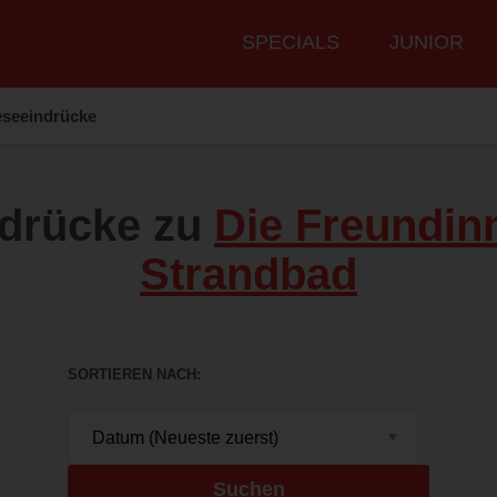
Hauptmenü
SPECIALS
JUNIOR
eseeindrücke
ndrücke zu
Die Freundi
Strandbad
SORTIEREN NACH
Suchen