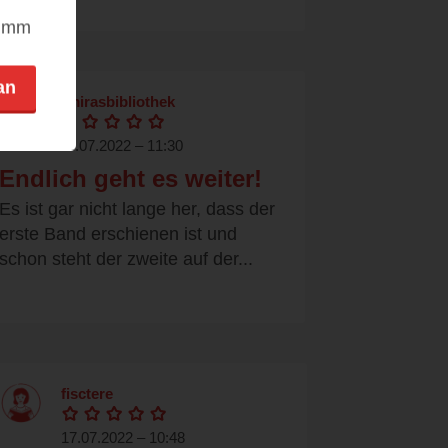
nimm
an
amirasbibliothek
17.07.2022 – 11:30
Endlich geht es weiter!
Es ist gar nicht lange her, dass der
erste Band erschienen ist und
schon steht der zweite auf der...
fisctere
17.07.2022 – 10:48