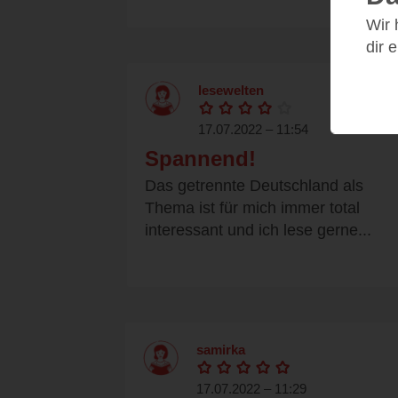
Wir
dir 
lesewelten
17.07.2022 – 11:54
Spannend!
Das getrennte Deutschland als
Thema ist für mich immer total
interessant und ich lese gerne...
samirka
17.07.2022 – 11:29