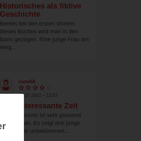
Historisches als fiktive
Geschichte
Bereits bei den ersten Worten
dieses Buches wird man in den
Bann gezogen. Eine junge Frau am
Weg...
cama58
17.07.2022 – 12:57
Eine interessante Zeit
Das Buchcover ist sehr passend
zum Roman. Es zeigt drei junge
er
Frauen, die unbekümmert...