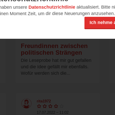
 haben unsere
Datenschutzrichtlinie
aktualisiert. Bitte 
einen Moment Zeit, um dir diese Neuerungen anzusehen.
Ich nehme 
dodona
17.07.2022 – 11:30
Freundinnen zwischen
politischen Strängen
Die Leseprobe hat mir gut gefallen
und die Idee gefällt mir ebenfalls.
Wofür werden sich die...
rita1972
17.07.2022 – 11:02