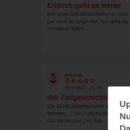
Endlich geht es weiter
Der erste Teil dieser Reihe ist noch
gar nicht so lange her, nun geht es
mit dieser tollen...
moreena
17.07.2022 – 15:32
ddr Zeitgeschichte
Up
Ein Stück Zeitgeschichte vom
feinsten......Die Geschichte spielt i
Nu
Ost Berlin zum Zeit des...
Da