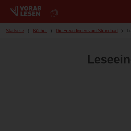
Du bist hier
Startseite
❭
Bücher
❭
Die Freundinnen vom Strandbad
❭
L
Leseei