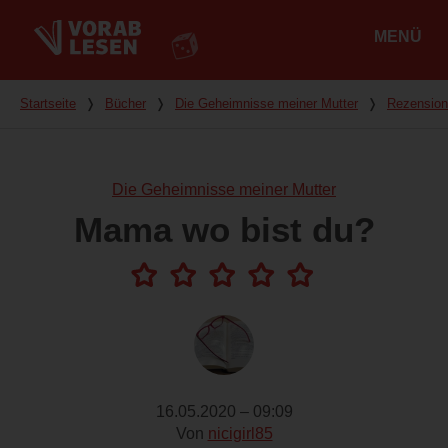
MENÜ
Hauptmenü
Du bist hier
Startseite
❭
Bücher
❭
Die Geheimnisse meiner Mutter
❭
Rezensio
Die Geheimnisse meiner Mutter
Mama wo bist du?
16.05.2020 – 09:09
Von
nicigirl85