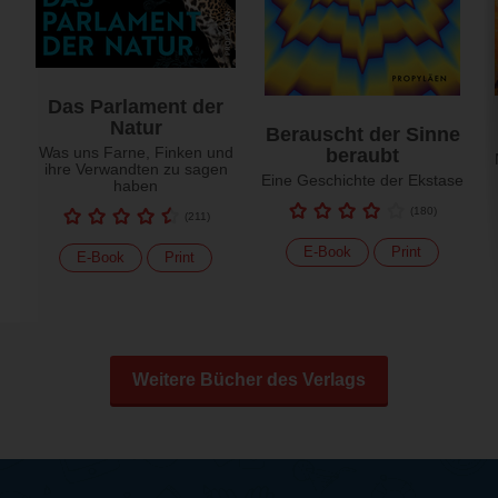
Das Parlament der
Natur
Berauscht der Sinne
Was uns Farne, Finken und
beraubt
ihre Verwandten zu sagen
Eine Geschichte der Ekstase
haben
(
180
)
(
211
)
E-Book
Print
E-Book
Print
Weitere Bücher des Verlags