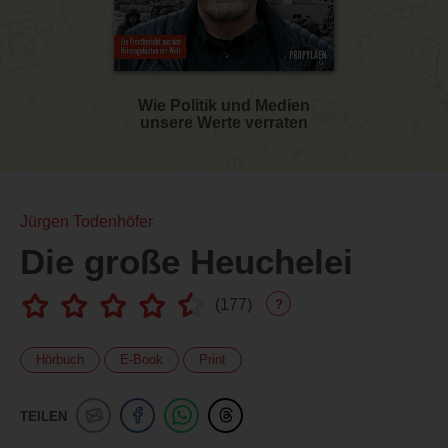
Wie Politik und Medien
unsere Werte verraten
Jürgen Todenhöfer
Die große Heuchelei
(
177
)
?
Hörbuch
E-Book
Print
TEILEN