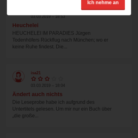
Ich nehme an
hkulli
03.03.2019 – 18:53
Heuchelei
HEUCHELEI IM PARADIES Jürgen
Todenhöfers Rückflug nach München; wo er
keine Ruhe findest. Die...
isa21
03.03.2019 – 18:04
Ändert auch nichts
Die Leseprobe habe ich aufgrund des
Untertitels gelesen. Um mir nur ein Buch über
„die große...