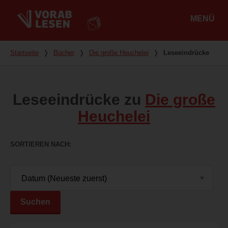
MENÜ
Hauptmenü
Du bist hier
Startseite
❭
Bücher
❭
Die große Heuchelei
❭
Leseeindrücke
Leseeindrücke zu
Die große
Heuchelei
SORTIEREN NACH
Suchen