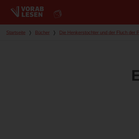
Du bist hier
Startseite
❭
Bücher
❭
Die Henkerstochter und der Fluch der 
E