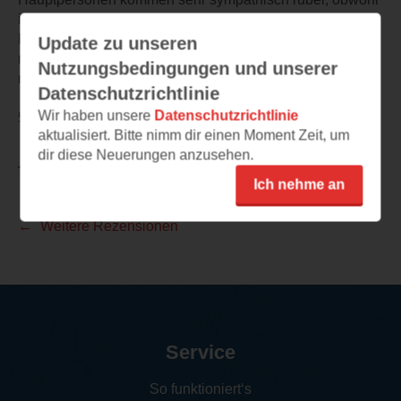
ich Nora hie und da hätte schütteln können. Es ist ein
Buch das ich jedem empfehlen kann, spannend, eine
Update zu unseren
rührende Liebesgeschichte die aber nicht kitschig ist und
Nutzungsbedingungen und unserer
nicht zu viel Heldentum und Pathos. Perfekt.
Datenschutzrichtlinie
Wir haben unsere
Datenschutzrichtlinie
5 Sterne und eine Kaufempfehlung für alle Leser
aktualisiert. Bitte nimm dir einen Moment Zeit, um
dir diese Neuerungen anzusehen.
TEILEN
Ich nehme an
Weitere Rezensionen
Service
So funktioniert‘s