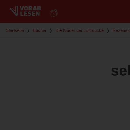
Du bist hier
Startseite
❭
Bücher
❭
Die Kinder der Luftbrücke
❭
Rezensi
se