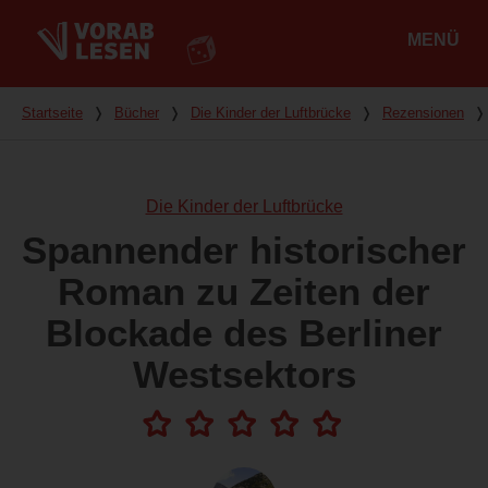
MENÜ
Hauptmenü
Du bist hier
Startseite
❭
Bücher
❭
Die Kinder der Luftbrücke
❭
Rezensionen
❭
Die Kinder der Luftbrücke
Spannender historischer
Roman zu Zeiten der
Blockade des Berliner
Westsektors