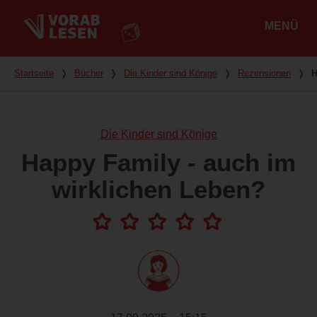
MENÜ
Hauptmenü
Du bist hier
Startseite
❭
Bücher
❭
Die Kinder sind Könige
❭
Rezensionen
❭
H
Die Kinder sind Könige
Happy Family - auch im
wirklichen Leben?