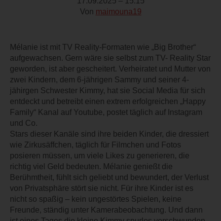
17.09.2025 – 15:15
Von
maimouna19
Mélanie ist mit TV Reality-Formaten wie „Big Brother“
aufgewachsen. Gern wäre sie selbst zum TV- Reality Star
geworden, ist aber gescheitert. Verheiratet und Mutter von
zwei Kindern, dem 6-jährigen Sammy und seiner 4-
jähirgen Schwester Kimmy, hat sie Social Media für sich
entdeckt und betreibt einen extrem erfolgreichen „Happy
Family“ Kanal auf Youtube, postet täglich auf Instagram
und Co.
Stars dieser Kanäle sind ihre beiden Kinder, die dressiert
wie Zirkusäffchen, täglich für Filmchen und Fotos
posieren müssen, um viele Likes zu generieren, die
richtig viel Geld bedeuten. Mélanie genießt die
Berühmtheit, fühlt sich geliebt und bewundert, der Verlust
von Privatsphäre stört sie nicht. Für ihre Kinder ist es
nicht so spaßig – kein ungestörtes Spielen, keine
Freunde, ständig unter Kamerabeobachtung. Und dann
ist eines Tages die kleine Kimmy spurlos verschwunden