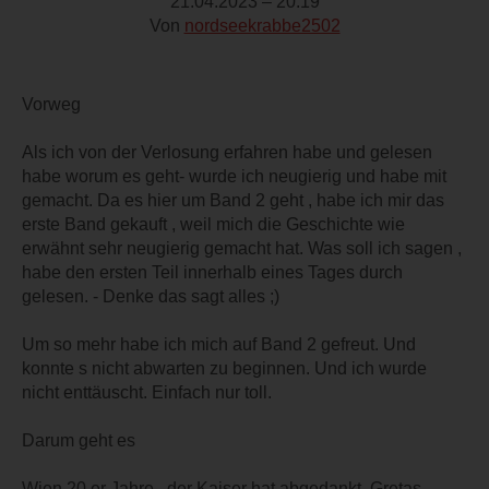
21.04.2023 – 20:19
Von
nordseekrabbe2502
Vorweg
Als ich von der Verlosung erfahren habe und gelesen
habe worum es geht- wurde ich neugierig und habe mit
gemacht. Da es hier um Band 2 geht , habe ich mir das
erste Band gekauft , weil mich die Geschichte wie
erwähnt sehr neugierig gemacht hat. Was soll ich sagen ,
habe den ersten Teil innerhalb eines Tages durch
gelesen. - Denke das sagt alles ;)
Um so mehr habe ich mich auf Band 2 gefreut. Und
konnte s nicht abwarten zu beginnen. Und ich wurde
nicht enttäuscht. Einfach nur toll.
Darum geht es
Wien 20 er Jahre , der Kaiser hat abgedankt. Gretas