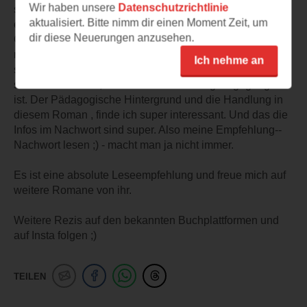
Wir haben unsere
Datenschutzrichtlinie
sich wirklich beide Bücher zu lesen. Da beide Bücher
aktualisiert. Bitte nimm dir einen Moment Zeit, um
einfach nur toll sind. Die Autorin beschreibt die
dir diese Neuerungen anzusehen.
Charaktere sehr schön, so das man mit jedem einzelnen
mitfühlen kann. Dann zeigt sich auch , das die Autorin
Ich nehme an
sehr gute Recherche Arbeiten geleistet hat, da sie sehr
schön beschreibt , wie es nach dem Krieg zu gegangen
ist. Der Pädagogische Hintergrund und die Handlung in
diesem Roman , finde ich super interessant. Und das die
Infos im Nachwort sind super. Also meine Empfehlung--
Nachwort lesen ;) - macht man ja nicht immer.
Es ist eine absolute Leseempfehlung und freue mich auf
weitere Romane von ihr.
Weitere Rezis auf den bekannten Buchplattformen und
auf Insta folgen ;)
TEILEN