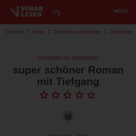
MENÜ
Hauptmenü
Du bist hier
Startseite
❭
Bücher
❭
Die Kinder von Schönbrunn
❭
Rezensionen
Die Kinder von Schönbrunn
super schöner Roman
mit Tiefgang