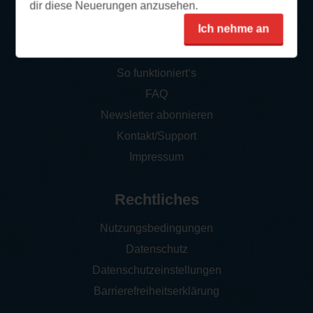
dir diese Neuerungen anzusehen.
Ich nehme an
Service
So funktioniert‘s
FAQ
Newsletter abonnieren
Kontakt/Support
Impressum
Rechtliches
Nutzungsbedingungen
Datenschutz
Datenschutzeinstellungen
Barrierefreiheitserklärung