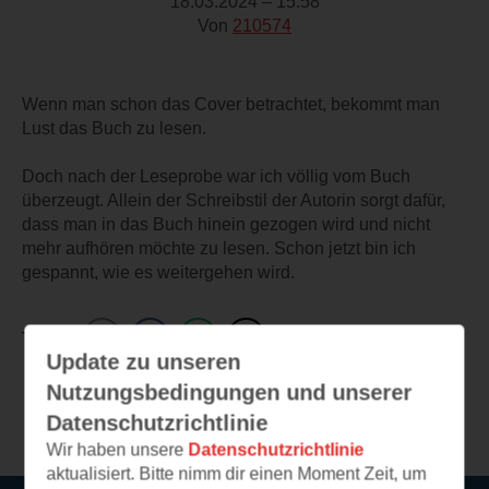
18.03.2024 – 15:58
Von
210574
Wenn man schon das Cover betrachtet, bekommt man
Lust das Buch zu lesen.
Doch nach der Leseprobe war ich völlig vom Buch
überzeugt. Allein der Schreibstil der Autorin sorgt dafür,
dass man in das Buch hinein gezogen wird und nicht
mehr aufhören möchte zu lesen. Schon jetzt bin ich
gespannt, wie es weitergehen wird.
TEILEN
Update zu unseren
Nutzungsbedingungen und unserer
Weitere Leseeindrücke
Datenschutzrichtlinie
Wir haben unsere
Datenschutzrichtlinie
aktualisiert. Bitte nimm dir einen Moment Zeit, um