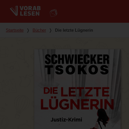
Du bist hier
Startseite
❭
Bücher
❭
Die letzte Lügnerin