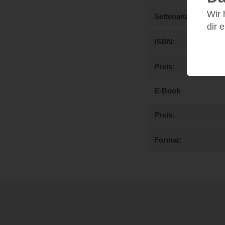
Wir
Seitenanzahl
dir 
ISBN
Preis
E-Book
Preis
Format