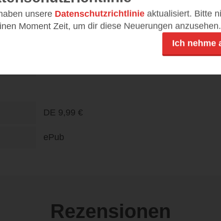
 haben unsere
Datenschutzrichtlinie
aktualisiert. Bitte 
272
einen Moment Zeit, um dir diese Neuerungen anzusehen.
978-3-426-52845-7
Ich nehme 
DE
12,99 €
DE
9,99 €
ePub
Rezensionen