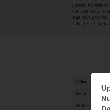
Bereich Künstlicher 
Vorträge dazu in de
regelmäßig Krimis i
Folgen Sie Florian
Verlag
Up
Genre
Nu
Erscheinungstermi
Da