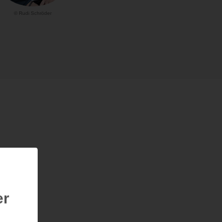
© Rudi Schröder
er