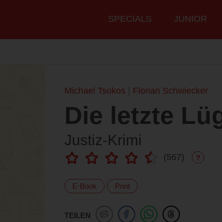
Hauptmenü
SPECIALS
JUNIOR
Michael Tsokos
Florian Schwiecker
Die letzte Lü
Justiz-Krimi
(
567
)
?
E-Book
Print
TEILEN