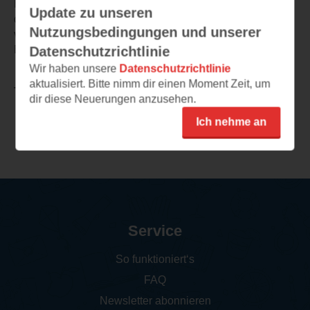
Hintergrundwissen aus ihren Berufen einbringen und
Update zu unseren
dem Leser dadurch ein sehr eindrückliches Bild
Nutzungsbedingungen und unserer
vermitteln können. Alles in allem ein sehr gelungenes
Buch.
Datenschutzrichtlinie
Wir haben unsere
Datenschutzrichtlinie
aktualisiert. Bitte nimm dir einen Moment Zeit, um
TEILEN
dir diese Neuerungen anzusehen.
Ich nehme an
Weitere Rezensionen
Service
So funktioniert‘s
FAQ
Newsletter abonnieren