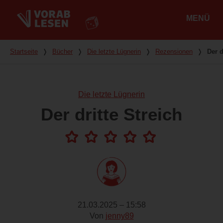
MENÜ
Hauptmenü
Du bist hier
Startseite
❭
Bücher
❭
Die letzte Lügnerin
❭
Rezensionen
❭
Der d
Die letzte Lügnerin
Der dritte Streich
21.03.2025 – 15:58
Von
jenny89