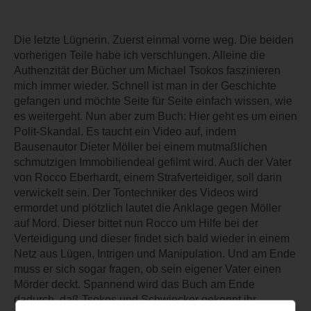
Die letzte Lügnerin. Zuerst einmal vorne weg. Die beiden
vorherigen Teile habe ich verschlungen. Alleine die
Authenzität der Bücher um Michael Tsokos faszinieren
mich immer wieder. Schnell ist man in der Geschichte
gefangen und möchte Seite für Seite einfach wissen, wie
es weitergeht. Nun aber zum Buch: Hier geht es um einen
Polit-Skandal. Es taucht ein Video auf, indem
Bausenautor Dieter Möller bei einem mutmaßlichen
schmutzigen Immobiliendeal gefilmt wird. Auch der Vater
von Rocco Eberhardt, einem Strafverteidiger, soll darin
verwickelt sein. Der Tontechniker des Videos wird
ermordet und plötzlich lautet die Anklage gegen Möller
auf Mord. Dieser bittet nun Rocco um Hilfe bei der
Verteidigung und dieser findet sich bald wieder in einem
Netz aus Lügen, Intrigen und Manipulation. Und am Ende
muss er sich sogar fragen, ob sein eigener Vater einen
Mörder deckt. Spannend wird das Buch am Ende
dadurch, daß Tsokos und Schwiecker gekonnt ihr