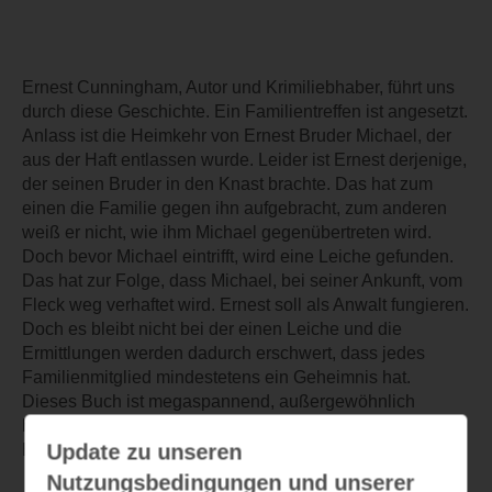
Ernest Cunningham, Autor und Krimiliebhaber, führt uns
durch diese Geschichte. Ein Familientreffen ist angesetzt.
Anlass ist die Heimkehr von Ernest Bruder Michael, der
aus der Haft entlassen wurde. Leider ist Ernest derjenige,
der seinen Bruder in den Knast brachte. Das hat zum
einen die Familie gegen ihn aufgebracht, zum anderen
weiß er nicht, wie ihm Michael gegenübertreten wird.
Doch bevor Michael eintrifft, wird eine Leiche gefunden.
Das hat zur Folge, dass Michael, bei seiner Ankunft, vom
Fleck weg verhaftet wird. Ernest soll als Anwalt fungieren.
Doch es bleibt nicht bei der einen Leiche und die
Ermittlungen werden dadurch erschwert, dass jedes
Familienmitglied mindestetens ein Geheimnis hat.
Dieses Buch ist megaspannend, außergewöhnlich
humorvoll, mit teilweise schwarzem Humor und bis zum
Update zu unseren
Ende weiß man nicht, wer was getan hat.
Nutzungsbedingungen und unserer