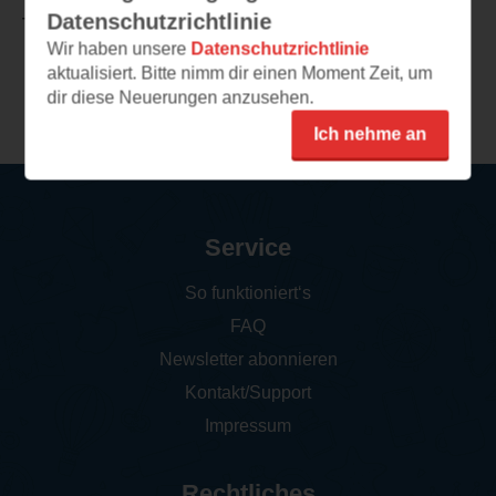
Datenschutzrichtlinie
TEILEN
Wir haben unsere
Datenschutzrichtlinie
aktualisiert. Bitte nimm dir einen Moment Zeit, um
Weitere Rezensionen
dir diese Neuerungen anzusehen.
Ich nehme an
Service
So funktioniert‘s
FAQ
Newsletter abonnieren
Kontakt/Support
Impressum
Rechtliches