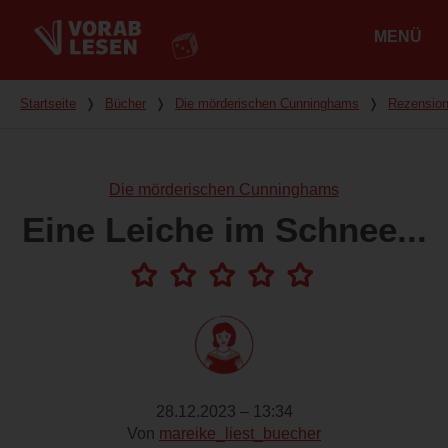
MENÜ
Hauptmenü
Du bist hier
Startseite
❭
Bücher
❭
Die mörderischen Cunninghams
❭
Rezensio
Die mörderischen Cunninghams
Eine Leiche im Schnee...
28.12.2023 – 13:34
Von
mareike_liest_buecher