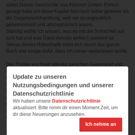
dabei Danas Geschichte aus früheren Zeiten. Ehrlich
gesagt habe ich diese Kapitel fast noch lieber gelesen als
die Gegenwartshandlung, weil sie so unglaublich
geheimnisvoll und atmosphärisch waren.
Ständig wollte ich wissen, was es mit der Schachtel auf
sich hat und was Dana damals wirklich passiert ist.
Genau dieses Rätselhafte zieht sich durch das ganze
Buch und sorgte dafür, dass ich immer weiterlesen wollte.
Der Thriller wechselt ständig zwischen Gegenwart und
Danas Vergangenheit, wodurch eine richtig spannende
Update zu unseren
Dynamik entsteht. Die Kapitel enden fast immer mit
Cliffhangern, entsprechend schnell fliegt man durch das
Nutzungsbedingungen und unserer
Buch. Dazu kommt ein sehr fesselnder Erzählstil, der
Datenschutzrichtlinie
dafür sorgt, dass die Spannung konstant hoch bleibt.
Wir haben unsere
Datenschutzrichtlinie
Besonders das Setting rund um die Wohnwagensiedlung
aktualisiert. Bitte nimm dir einen Moment Zeit, um
fand ich richtig gelungen und intensiv beschrieben.
dir diese Neuerungen anzusehen.
Und dann dieses Ende… super spannend.
Ich nehme an
𝘋𝘪𝘦 𝘕𝘢𝘤𝘩𝘵 ist für mich bisher das beste Buch der Reihe: