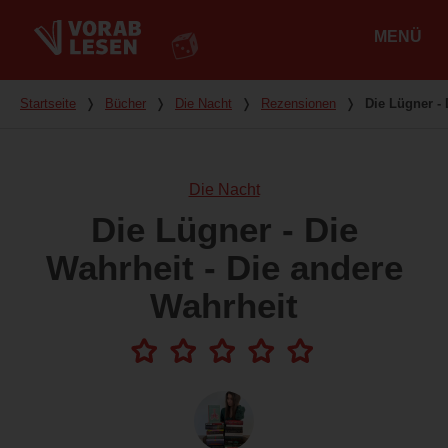
MENÜ
Hauptmenü
Du bist hier
Startseite
❭
Bücher
❭
Die Nacht
❭
Rezensionen
❭
Die Lügner - 
Die Nacht
Die Lügner - Die
Wahrheit - Die andere
Wahrheit