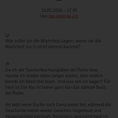
13.05.2026 – 17:45
Von
das.lesende.ich
🐺
𝘞𝘪𝘦 𝘴𝘰𝘭𝘭𝘵𝘦 𝘴𝘪𝘦 𝘥𝘪𝘦 𝘞𝘢𝘩𝘳𝘩𝘦𝘪𝘵 𝘴𝘢𝘨𝘦𝘯, 𝘸𝘦𝘯𝘯 𝘴𝘪𝘦 𝘥𝘪𝘦
𝘞𝘢𝘩𝘳𝘩𝘦𝘪𝘵 𝘯𝘰𝘤𝘩 𝘯𝘪𝘤𝘩𝘵 𝘦𝘪𝘯𝘮𝘢𝘭 𝘬𝘢𝘯𝘯𝘵𝘦?
💭
Da ich die Taschenbuchausgaben der Reihe lese,
musste ich wieder etwas länger warten, aber endlich
konnte ich Band drei lesen. Und was soll ich sagen? Für
mich ist 𝘋𝘪𝘦 𝘕𝘢𝘤𝘩𝘵 bisher ganz klar das stärkste Buch
der Reihe.
Art setzt seine Suche nach Dana weiter fort, während die
Geschichte immer wieder zwischen Gegenwart und
Vergangenheit wechselt. Besonders spannend fand ich