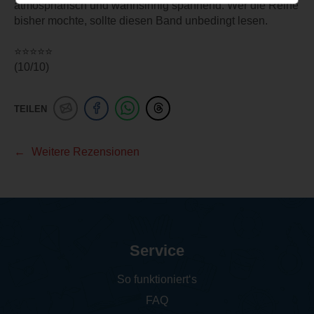
atmosphärisch und wahnsinnig spannend. Wer die Reihe
bisher mochte, sollte diesen Band unbedingt lesen.
⭐️⭐️⭐️⭐️⭐️
(10/10)
TEILEN
Weitere Rezensionen
Service
So funktioniert‘s
FAQ