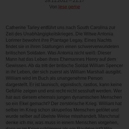
28.11.2012 – 21:17
Von
lese gerne
Catherine Tarley entführt uns nach South Carolina zur
Zeit des Unabhängigkeitskrieges. Die Witwe Antonia
Lorimer bewohnt ihre Plantage Legay. Eines Nachts
findet sie in ihren Stallungen einen schwerverwundeten
britischen Soldaten. Was Antonia nicht weiß: Dieser
Mann hat das Leben ihres Ehemannes Henry auf dem
Gewissen. Ab da tritt der britische Soldat William Spencer
in ihr Leben, der sich zuerst als William Marshall ausgibt.
William wird im Buch als unangenehme Person
dargestellt. Er ist launisch, egoistisch, rastlos, kann keine
Gefühle zeigen und erst recht nicht sesshaft werden. Wer
hat aus diesem ehemals jungen dynamischen Menschen
so ein Ekel gemacht? Der zerstörische Krieg. William hat
selber im Krieg schon skrupellos Menschen getötet und
wurde selber auf übelste Weise misshandelt. Manchmal
denke ich mir, was muss in einem Menschen vorgehen,
dass er im Krieg schlimmer als ein Raubtier ist? Wie