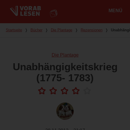
MENÜ
Hauptmenü
Du bist hier
Startseite
❭
Bücher
❭
Die Plantage
❭
Rezensionen
❭
Unabhängig
Die Plantage
Unabhängigkeitskrieg
(1775- 1783)