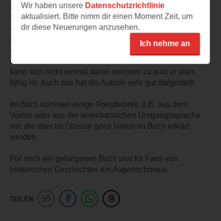
Wir haben unsere
Datenschutzrichtlinie
Kindheit und hat irgendwann im Laufe seines
aktualisiert. Bitte nimm dir einen Moment Zeit, um
Erwachsenwerden eine gespaltene Persönlichkeit
dir diese Neuerungen anzusehen.
entwickelt. Auf der einen Seite ist er gutaussehend,
höflich und betucht. Alles eben, was ein Traummann in
Ich nehme an
dieser Zeit haben sollte. Aber seine dunkle Seite kennt
die feine Gesellschaft von South Carolina nicht. Er selber
kann sich nicht einmal daran erinnern zu was er alles
fähig ist. Auch das hat die Autorin sehr gut dargestellt.
Im Buch kommen einige Frendwörter, z.B. aus dem
Vodoo oder aus der amerikanischen Umgangssprache
vor, die aber im Glossar ganz hinten im Buch erklärt
werden.
Für mich ein gelungenes Buch und für Fans von
historischen Geschichten ein Augenschmaus.
TEILEN