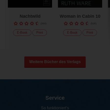
Nachtwild
Woman in Cabin 10
(
364
)
(
536
)
E-Book
Print
E-Book
Print
Weitere Bücher des Verlags
Service
So funktioniert‘s