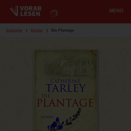
MENÜ
Hauptmenü
Du bist hier
Startseite
❭
Bücher
❭
Die Plantage