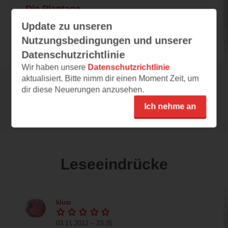
Die Plantage
Antonia Lorimer hat im Unabhängigkeitskrieg
Update zu unseren
fast alles verloren. Ihr Mann Henry wurde
Nutzungsbedingungen und unserer
erschossen,...
Datenschutzrichtlinie
Wir haben unsere
Datenschutzrichtlinie
aktualisiert. Bitte nimm dir einen Moment Zeit, um
dir diese Neuerungen anzusehen.
Alle 53 Rezensionen anzeigen
Ich nehme an
Leseeindrücke
klusi
03.11.2012 – 23:35