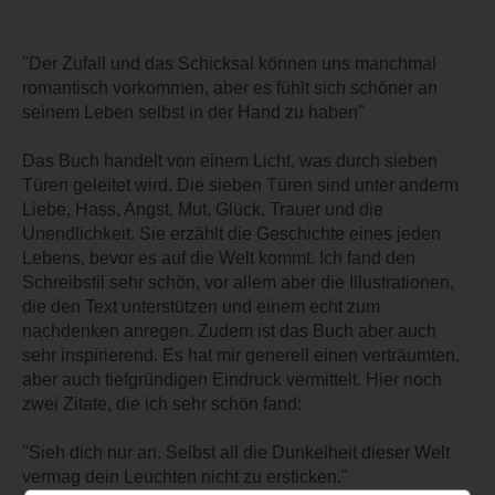
"Der Zufall und das Schicksal können uns manchmal
romantisch vorkommen, aber es fühlt sich schöner an
seinem Leben selbst in der Hand zu haben"
Das Buch handelt von einem Licht, was durch sieben
Türen geleitet wird. Die sieben Türen sind unter anderm
Liebe, Hass, Angst, Mut, Glück, Trauer und die
Unendlichkeit. Sie erzählt die Geschichte eines jeden
Lebens, bevor es auf die Welt kommt. Ich fand den
Schreibstil sehr schön, vor allem aber die Illustrationen,
die den Text unterstützen und einem echt zum
nachdenken anregen. Zudem ist das Buch aber auch
sehr inspirierend. Es hat mir generell einen verträumten,
aber auch tiefgründigen Eindruck vermittelt. Hier noch
zwei Zitate, die ich sehr schön fand:
"Sieh dich nur an. Selbst all die Dunkelheit dieser Welt
vermag dein Leuchten nicht zu ersticken."