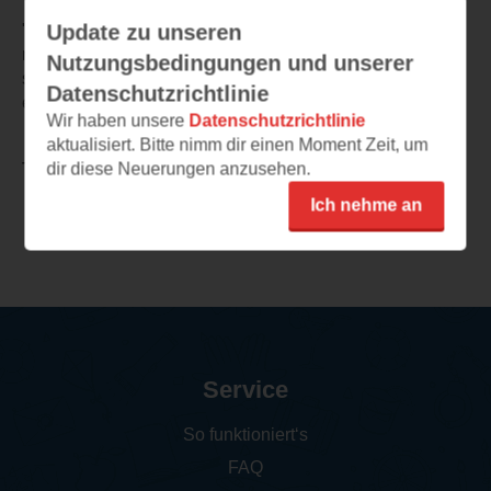
Update zu unseren
"Verschwende also nie die Gegenwart, in dem du dich
nach der Zukunft sehnst, die du hättest haben können,
Nutzungsbedingungen und unserer
sondern genieße das hier und jetzt. Du wirst eh nie
Datenschutzrichtlinie
erfahren, was du alles verpasst hast."
Wir haben unsere
Datenschutzrichtlinie
aktualisiert. Bitte nimm dir einen Moment Zeit, um
dir diese Neuerungen anzusehen.
TEILEN
Ich nehme an
Weitere Rezensionen
Service
So funktioniert‘s
FAQ