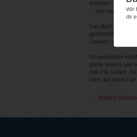
erwirken ...
Wir
... und noch so viel
dir 
Das Buch ist oft wi
geschrieben und spi
Gewalt), um diese 
Ich persönlich emp
gerne anders sein 
mal 230 Seiten, di
mich auf jeden Fall
Weitere Rezens