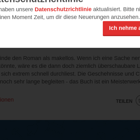
 haben unsere
Datenschutzrichtlinie
aktualisiert. Bitte 
e mehr.
einen Moment Zeit, um dir diese Neuerungen anzusehen.
tzig, stimmt manchmal nachdenklich, hin und wieder sehr
Ich nehme 
elt auf wirklich intelligente Weise mit Erwartungen (ein B
dann gekonnt über den Haufen zu werfen.
finde den Roman als makellos. Wenn ich eine Sache ne
könnte, wäre es die dann doch ziemlich überschaubare 
e sich extrem schnell durchliest. Die Geschehnisse und 
 noch sehr lange begleiten - das Buch ist ein Meisterwer
ionen
TEILEN