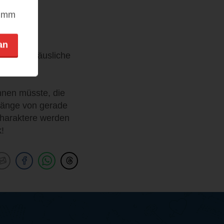
nimm
 poetisch
an
eispiel: häusliche
nnen müsste, die
Länge von gerade
Charaktere werden
k!