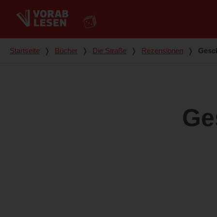
Du bist hier
Startseite
❭
Bücher
❭
Die Straße
❭
Rezensionen
❭
Gesch
Ge