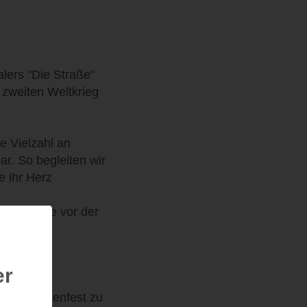
alers "Die Straße"
 zweiten Weltkrieg
e Vielzahl an
ar. So begleiten wir
e ihr Herz
ne Schätze vor der
er
r das Straßenfest zu