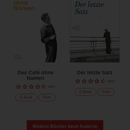
Das Café ohne
Der letzte Satz
Namen
(
460
)
(
501
)
E-Book
Print
E-Book
Print
Weitere Bücher des/r Autor:in