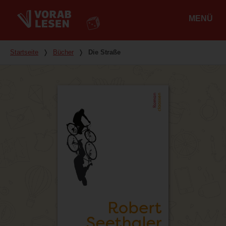
MENÜ
Hauptmenü
Du bist hier
Startseite
❭
Bücher
❭
Die Straße