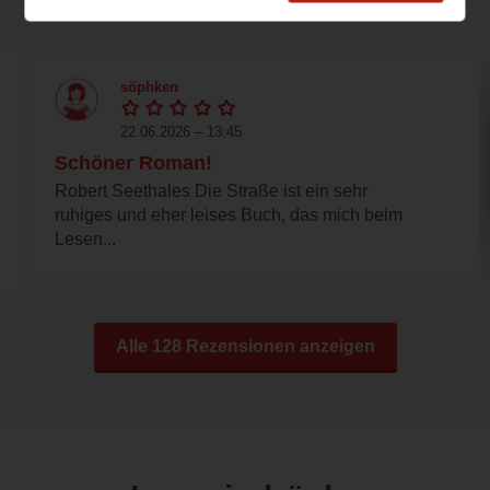
Rezensionen
söphken
22.06.2026 – 13:45
Schöner Roman!
Robert Seethales Die Straße ist ein sehr
ruhiges und eher leises Buch, das mich beim
Lesen...
Alle 128 Rezensionen anzeigen