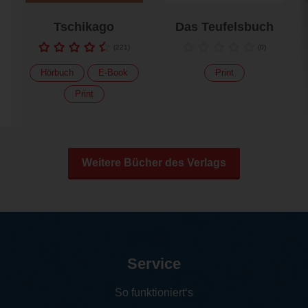
Tschikago
Das Teufelsbuch
(
221
)
(
0
)
Hörbuch
E-Book
Print
Print
Weitere Bücher des Verlags
Service
So funktioniert‘s