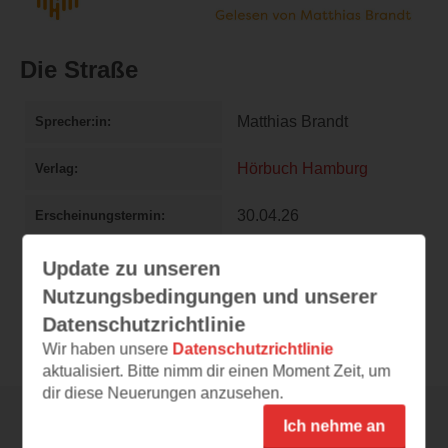
Die Straße
Matthias Brandt
Sprecher:in
Hörbuch Hamburg
Verlag
30.04.26
Erscheinungstermin
249 Minuten
Länge
Update zu unseren
Nutzungsbedingungen und unserer
978-3-8449-4308-5
ISBN
Datenschutzrichtlinie
Wir haben unsere
Datenschutzrichtlinie
aktualisiert. Bitte nimm dir einen Moment Zeit, um
dir diese Neuerungen anzusehen.
Ich nehme an