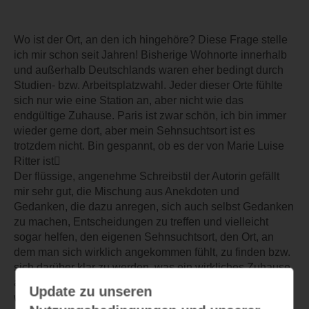
Wo ist der Ort, an den ich hingehöre? Diese Frage stelle
ich mir schon seit Jahren! Bisherige Wohnorte innerhalb
und außerhalb Deutschlands waren eher bedingt durch
Studien- bzw. Arbeitsplatzwahl. Jeder dieser Orte fühlte
sich nur wie eine Station an, aber nicht wie das
endgültige Zuhause. Paris ist zwar schön, ich bin immer
wieder gerne dort, aber mein Sehnsuchtsort ist es
trotzdem nicht. Bin gespannt, ob es der von Marie Luise
Ritter ist
Der flüssige, angenehme Schreibstil der Autorin gefällt
mir sehr gut, die Mischung aus Anekdoten und
Gedanken, die dazu anregen, sich auch selbst Gedanken
zu machen, Entscheidungen zu treffen und vielleicht
sogar helfen, den eigenen Sehnsuchtsort, den Ort, an
dem man sich wirklich angekommen fühlt, zu finden bzw.
sich darüber klar zu werden, was ein wirkliches Zuhause
ausmacht. Gerne würde ich weiterlesen und hoffentlich
Update zu unseren
wertvolle Anregungen erhalten.