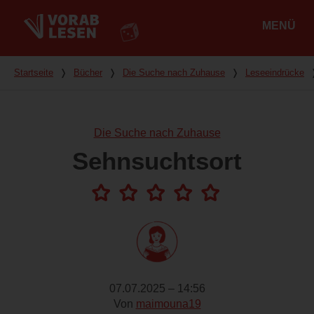
MENÜ
Hauptmenü
Du bist hier
Startseite
❭
Bücher
❭
Die Suche nach Zuhause
❭
Leseeindrücke
Die Suche nach Zuhause
Sehnsuchtsort
07.07.2025 – 14:56
Von
maimouna19