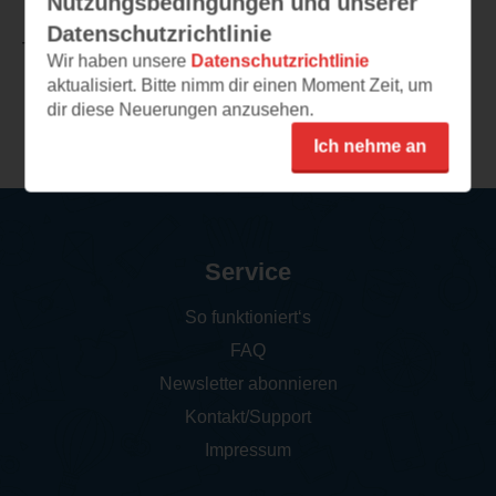
Nutzungsbedingungen und unserer
Datenschutzrichtlinie
TEILEN
Wir haben unsere
Datenschutzrichtlinie
aktualisiert. Bitte nimm dir einen Moment Zeit, um
dir diese Neuerungen anzusehen.
Weitere Leseeindrücke
Ich nehme an
Service
So funktioniert‘s
FAQ
Newsletter abonnieren
Kontakt/Support
Impressum