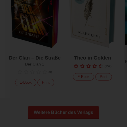
Der Clan – Die Straße
Theo in Golden
E
Der Clan 1
(
157
)
(
0
)
E-Book
Print
E-Book
Print
Weitere Bücher des Verlags