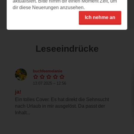
aktualisiert. Bitte nimm dir einen Moment Zeit, um
dir diese Neuerungen anzusehen.
Alle 74 Rezensionen anzeigen
Ich nehme an
Leseeindrücke
buchfeemelanie
13.07.2025 – 12:56
ja!
Ein tolles Cover. Es hat direkt die Sehnsucht
nach Urlaub in mir ausgelöst. Da passt der
Inhalt...