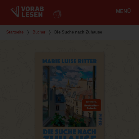
MENÜ
Hauptmenü
Du bist hier
Startseite
❭
Bücher
❭
Die Suche nach Zuhause