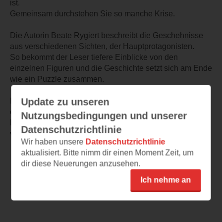
ist.
Gemeinsam durchstehen Sie so manche Krise.
Die Autorin Beate Rygiert beschreibt die Geschehnisse
aus verschiedenen Sichten, der Hauptprotagonisten.
So bekommt der Leser tiefere Einblicke von den
einzelnen Figuren und die Geschichte setzt sich am Ende
wie ein Puzzle zusammen.
Update zu unseren
Ich finde es ist Rygiert sehr gut gelungen die damals
echten Geschehnisse um Rosalie, ihrer Freundin Vicki
Nutzungsbedingungen und unserer
Baum und Franz Ullstein in einen tollen Roman zu
Datenschutzrichtlinie
verpacken.
Wir haben unsere
Datenschutzrichtlinie
aktualisiert. Bitte nimm dir einen Moment Zeit, um
dir diese Neuerungen anzusehen.
Ich nehme an