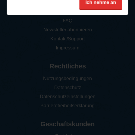
Ich nehme an
So funktioniert‘s
FAQ
Newsletter abonnieren
Kontakt/Support
Impressum
Rechtliches
Nutzungsbedingungen
Datenschutz
Datenschutzeinstellungen
Barrierefreiheitserklärung
Geschäftskunden