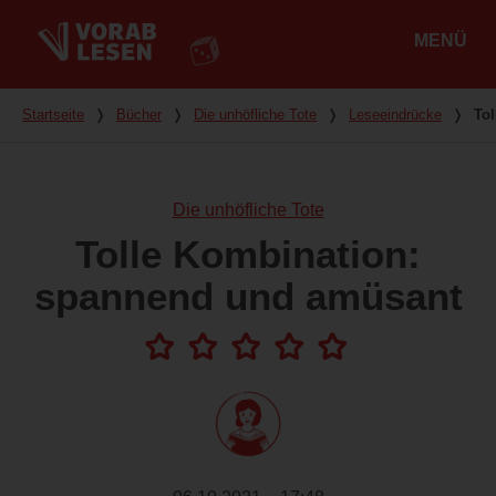
MENÜ
Hauptmenü
Du bist hier
Startseite
❭
Bücher
❭
Die unhöfliche Tote
❭
Leseeindrücke
❭
To
Die unhöfliche Tote
Tolle Kombination:
spannend und amüsant