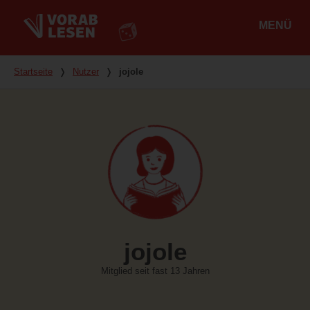
MENÜ
Hauptmenü
Du bist hier
Startseite
❭
Nutzer
❭
jojole
jojole
Mitglied seit fast 13 Jahren