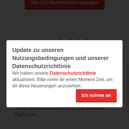
Alle 142 Rezensionen anzeigen
Leseeindrücke
Update zu unseren
Nutzungsbedingungen und unserer
15 Entscheidungen, die dein Leben
Datenschutzrichtlinie
verlängern
Wir haben unsere
Datenschutzrichtlinie
aktualisiert. Bitte nimm dir einen Moment Zeit, um
27.07.2026 – 16:49
dir diese Neuerungen anzusehen.
Sehr interessante Tipps und
Informationen
Ich nehme an
Das ist ein sehr interessanter Ratgeber.
Schon das Inhaltsverzeichnis zeigt wie viele
Tipps und...