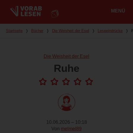
MENÜ
Hauptmenü
Du bist hier
Startseite
❭
Bücher
❭
Die Weisheit der Esel
❭
Leseeindrücke
❭
Die Weisheit der Esel
Ruhe
10.06.2026 – 10:18
Von
melmel89