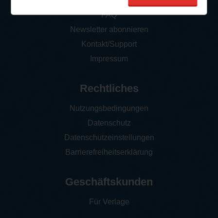
So funktioniert‘s
FAQ
Newsletter abonnieren
Kontakt/Support
Impressum
Rechtliches
Nutzungsbedingungen
Datenschutz
Datenschutzeinstellungen
Barrierefreiheitserklärung
Geschäftskunden
Für Verlage