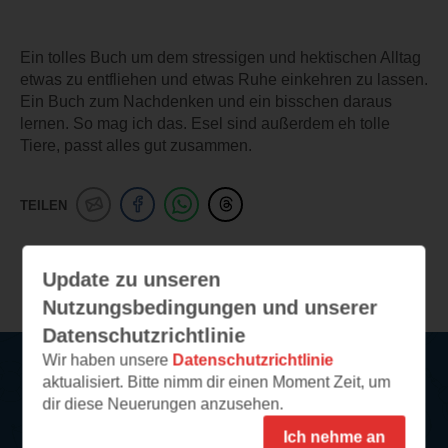
Ein tolles Buch um dem stressigen und hektischen Alltag
etwas zu entfliehen und etwas Ruhe einkehren zu lassen.
Ein Buch zum Nachdenken und ein bisschen daraus
lernen. So mag ich das. Esel sind außerdem eh tolle
Tiere, passt alles gut zusammen.
TEILEN
Weitere Leseeindrücke
Update zu unseren
Nutzungsbedingungen und unserer
Datenschutzrichtlinie
Wir haben unsere
Datenschutzrichtlinie
aktualisiert. Bitte nimm dir einen Moment Zeit, um
Service
dir diese Neuerungen anzusehen.
Ich nehme an