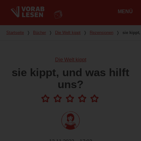
MENÜ
Hauptmenü
Du bist hier
Startseite
❭
Bücher
❭
Die Welt kippt
❭
Rezensionen
❭
sie kippt
Die Welt kippt
sie kippt, und was hilft
uns?