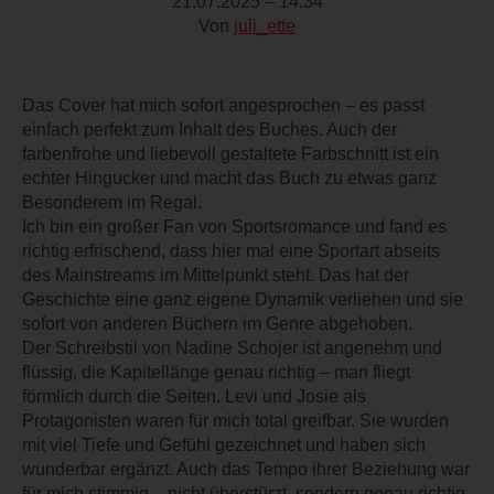
21.07.2025 – 14:34
Von
juli_ette
Das Cover hat mich sofort angesprochen – es passt
einfach perfekt zum Inhalt des Buches. Auch der
farbenfrohe und liebevoll gestaltete Farbschnitt ist ein
echter Hingucker und macht das Buch zu etwas ganz
Besonderem im Regal.
Ich bin ein großer Fan von Sportsromance und fand es
richtig erfrischend, dass hier mal eine Sportart abseits
des Mainstreams im Mittelpunkt steht. Das hat der
Geschichte eine ganz eigene Dynamik verliehen und sie
sofort von anderen Büchern im Genre abgehoben.
Der Schreibstil von Nadine Schojer ist angenehm und
flüssig, die Kapitellänge genau richtig – man fliegt
förmlich durch die Seiten. Levi und Josie als
Protagonisten waren für mich total greifbar. Sie wurden
mit viel Tiefe und Gefühl gezeichnet und haben sich
wunderbar ergänzt. Auch das Tempo ihrer Beziehung war
für mich stimmig – nicht überstürzt, sondern genau richtig