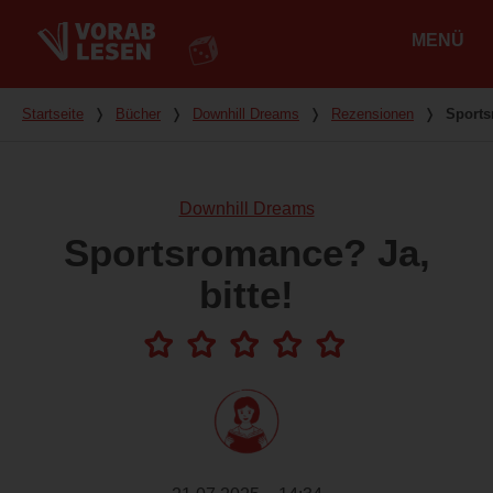
MENÜ
Hauptmenü
Du bist hier
Startseite
❭
Bücher
❭
Downhill Dreams
❭
Rezensionen
❭
Sports
Downhill Dreams
Sportsromance? Ja,
bitte!