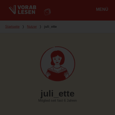
MENÜ
Hauptmenü
Du bist hier
Startseite
❭
Nutzer
❭
juli_ette
juli_ette
Mitglied seit fast 6 Jahren