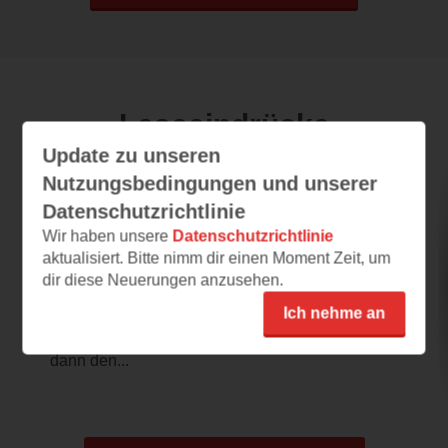
Leseeindrücke
Update zu unseren
Nutzungsbedingungen und unserer
The Secret Identity of a Broken Girl
Datenschutzrichtlinie
Wir haben unsere
Datenschutzrichtlinie
03.08.2026 – 19:29
aktualisiert. Bitte nimm dir einen Moment Zeit, um
Konnte mich erst auf den 2. Blick
dir diese Neuerungen anzusehen.
überzeugen
Ich nehme an
Um ehrlich zu sein, hat mich das Cover
zunächst gar nicht angesprochen. Als ich
dann den...