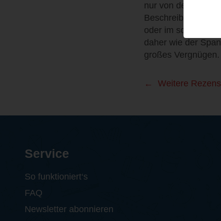
nur von der spanne
Beschreibungen der
oder im schwülen D
daher wie der Span
großes Vergnügen.
Weitere Rezens
Service
So funktioniert‘s
FAQ
Newsletter abonnieren