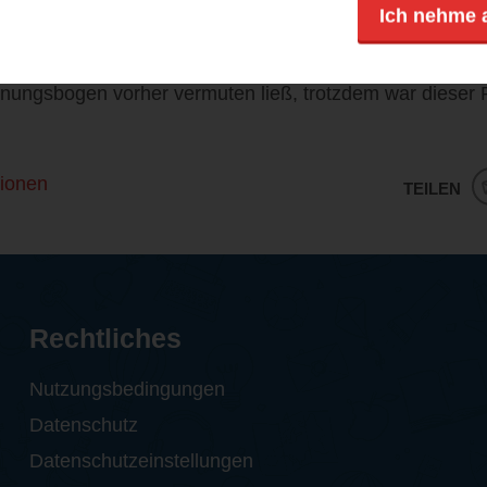
nden Suche, sondern eben auch von Land und Leuten le
Ich nehme 
 Natur fand ich sehr bildhaft, man wähnt sich sofort a
schungel. Das Ende kommt dann nicht ganz so bildgewa
nungsbogen vorher vermuten ließ, trotzdem war dieser 
ionen
TEILEN
Rechtliches
Nutzungsbedingungen
Datenschutz
Datenschutzeinstellungen