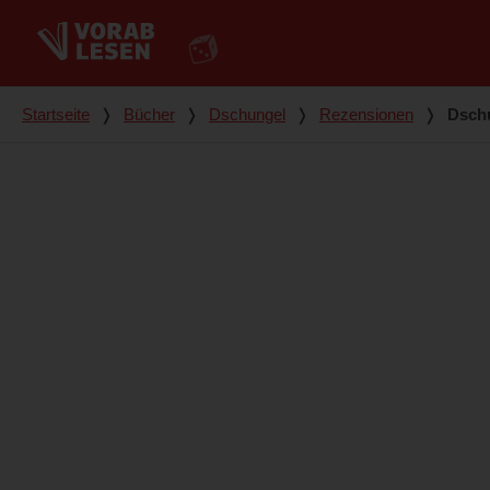
Du bist hier
Startseite
❭
Bücher
❭
Dschungel
❭
Rezensionen
❭
Dsch