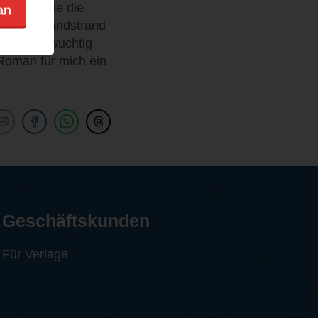
bt. Gerade die
an
m heißen Sandstrand
ltig und wuchtig
Roman für mich ein
Geschäftskunden
Für Verlage