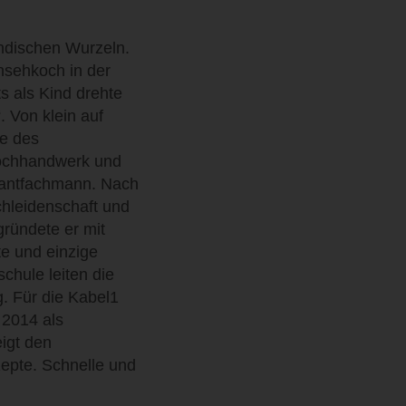
indischen Wurzeln.
rnsehkoch in der
s als Kind drehte
. Von klein auf
he des
Kochhandwerk und
rantfachmann. Nach
chleidenschaft und
gründete er mit
e und einzige
chule leiten die
. Für die Kabel1
 2014 als
igt den
epte. Schnelle und