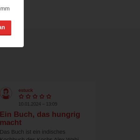
nimm
an
estuck
10.01.2024 – 13:09
Ein Buch, das hungrig
macht
Das Buch ist ein indisches
Kochbuch des Kochs Alex Wahi,