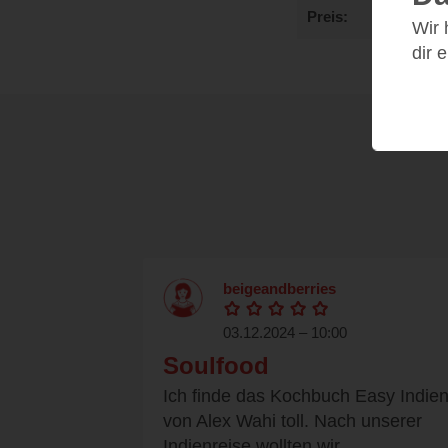
Preis
Wir
dir 
beigeandberries
03.12.2024 – 10:00
Soulfood
Ich finde das Kochbuch Easy Indie
von Alex Wahi toll. Nach unserer
Indienreise wollten wir...