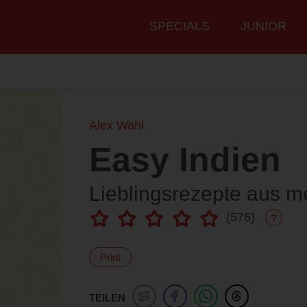
Hauptmenü
SPECIALS
JUNIOR
Alex Wahi
Easy Indien
Lieblingsrezepte aus m
(
576
)
?
Print
TEILEN