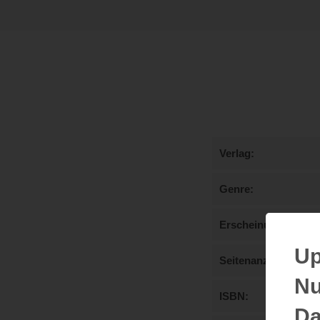
Verlag
Genre
Erscheinungstermi
Up
Seitenanzahl
Nu
ISBN
Da