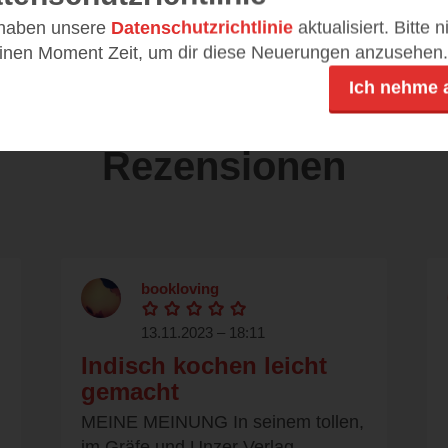
DE
28,00 €
 haben unsere
Datenschutzrichtlinie
aktualisiert. Bitte 
einen Moment Zeit, um dir diese Neuerungen anzusehen.
Ich nehme 
Rezensionen
bookloving
13.11.2023 – 18:11
Indisch kochen leicht
gemacht
n
MEINE MEINUNG In seinem tollen,
im Gräfe und Unzer Verlag