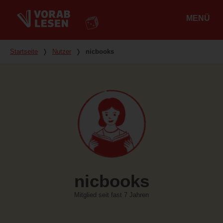
MENÜ
Hauptmenü
Du bist hier
Startseite
❭
Nutzer
❭
nicbooks
nicbooks
Mitglied seit fast 7 Jahren