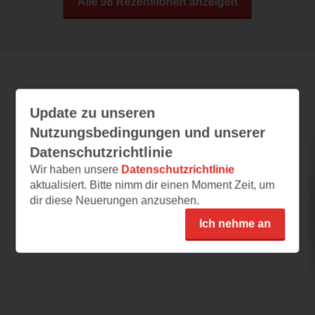
Alle 98 Rezensionen anzeigen
Leseeindrücke
Update zu unseren
Nutzungsbedingungen und unserer
Datenschutzrichtlinie
Sunny Baking Time
Wir haben unsere
Datenschutzrichtlinie
30.03.2026 – 10:47
aktualisiert. Bitte nimm dir einen Moment Zeit, um
Soooooo schön!!
dir diese Neuerungen anzusehen.
Ich liebe den Sommer und ich liebe es zu
Ich nehme an
kochen und zu backen!! Dieses Buch ist so
herrlich...