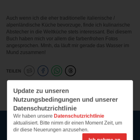
Auch wenn ich die eher traditionelle italienische /
alpenländische Küche bevorzuge, finde ich kulinarische
Abstecher in die Weltküche stets interessant. Bei diesem
Buch haben mich vor allem die farbenfrohen Fotos
angesprochen. Mmh, da läuft mir gerade das Wasser im
Mund zusammen!
TEILEN
Update zu unseren
Weitere Leseeindrücke
Nutzungsbedingungen und unserer
Datenschutzrichtlinie
Wir haben unsere
Datenschutzrichtlinie
aktualisiert. Bitte nimm dir einen Moment Zeit, um
dir diese Neuerungen anzusehen.
Service