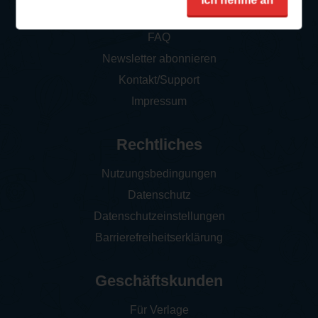
Ich nehme an
So funktioniert‘s
FAQ
Newsletter abonnieren
Kontakt/Support
Impressum
Rechtliches
Nutzungsbedingungen
Datenschutz
Datenschutzeinstellungen
Barrierefreiheitserklärung
Geschäftskunden
Für Verlage