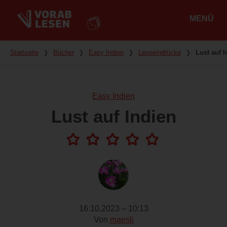
MENÜ
Hauptmenü
Du bist hier
Startseite
❭
Bücher
❭
Easy Indien
❭
Leseeindrücke
❭
Lust auf I
Easy Indien
Lust auf Indien
16.10.2023 – 10:13
Von
maesli