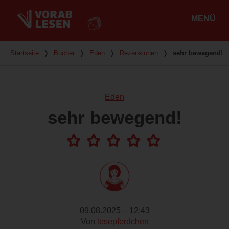
MENÜ
Hauptmenü
Du bist hier
Startseite
❭
Bücher
❭
Eden
❭
Rezensionen
❭
sehr bewegend!
Eden
sehr bewegend!
09.08.2025 – 12:43
Von
lesepferdchen