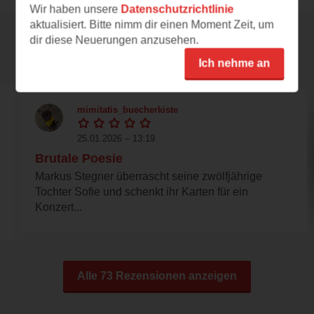
Wir haben unsere
Datenschutzrichtlinie
aktualisiert. Bitte nimm dir einen Moment Zeit, um
dir diese Neuerungen anzusehen.
Rezensionen
Ich nehme an
mimitatis_buecherkiste
25.01.2026 – 13:19
Brutale Poesie
Markus Stegner überrascht seine zwölfjährige
Tochter Sofie und schenkt ihr Karten für ein
Konzert...
Alle 73 Rezensionen anzeigen