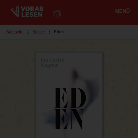
MENÜ
Hauptmenü
Du bist hier
Startseite
❭
Bücher
❭
Eden