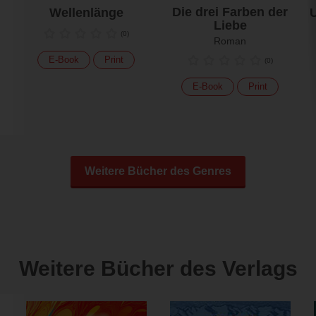
Die drei Farben der
Wellenlänge
U
Liebe
(
0
)
Roman
E-Book
Print
(
0
)
E-Book
Print
Weitere Bücher des Genres
Weitere Bücher des Verlags