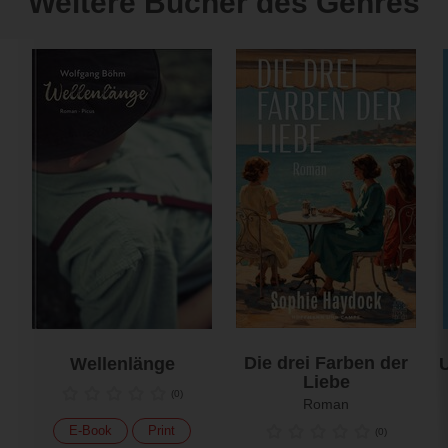
Weitere Bücher des Genres
Die drei Farben der
Wellenlänge
U
Liebe
(
0
)
Roman
E-Book
Print
(
0
)