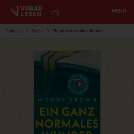
MENÜ
Hauptmenü
Du bist hier
Startseite
❭
Bücher
❭
Ein ganz normales Wunder