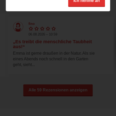
Ich nehme an
Rezensionen
fino
06.08.2026 – 10:59
„Es treibt die menschliche Taubheit
aus!“
Emma ist gerne draußen in der Natur. Als sie
eines Abends noch schnell in den Garten
geht, sieht...
Alle 59 Rezensionen anzeigen