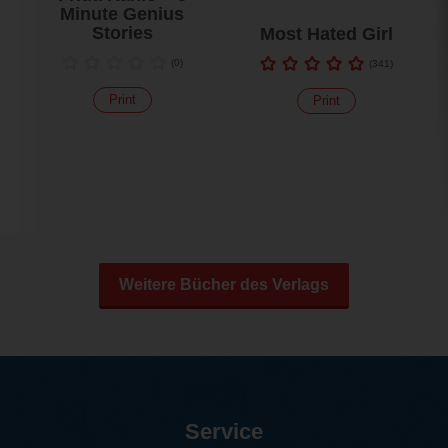
Minute Genius
Stories
Most Hated Girl
(
0
)
(
341
)
Print
Print
Weitere Bücher des Verlags
Service