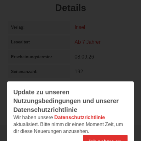
Details
Insel
Verlag
Ab 7 Jahren
Lesealter
08.09.26
Erscheinungstermin
192
Seitenanzahl
978-3-458-64620-4
ISBN
Update zu unseren
Nutzungsbedingungen und unserer
DE
18,00 €
Preis
Datenschutzrichtlinie
Wir haben unsere
Datenschutzrichtlinie
aktualisiert. Bitte nimm dir einen Moment Zeit, um
dir diese Neuerungen anzusehen.