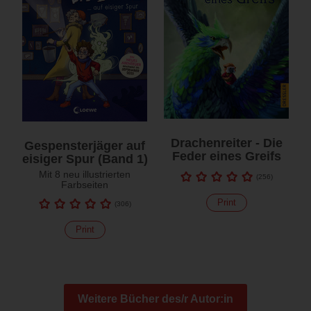
Drachenreiter - Die
Gespensterjäger auf
Feder eines Greifs
eisiger Spur (Band 1)
Mit 8 neu illustrierten
(
256
)
Farbseiten
Print
(
306
)
Print
Weitere Bücher des/r Autor:in