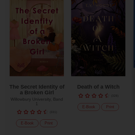
The Secret Identity of
Death of a Witch
a Broken Girl
(
328
)
Willowbury University, Band
1
E-Book
Print
(
331
)
E-Book
Print