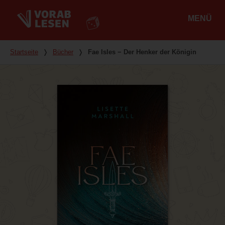
MENÜ
Hauptmenü
Du bist hier
Startseite
❭
Bücher
❭
Fae Isles − Der Henker der Königin