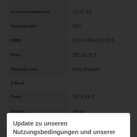
15.07.25
Erscheinungstermin
560
Seitenanzahl
978-3-499-01773-5
ISBN
DE
18,00 €
Preis
Nina Bellem
Übersetzt von
E-Book
DE
4,99 €
Preis
ePub
Format
Update zu unseren
Nutzungsbedingungen und unserer