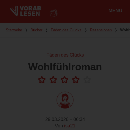
MENÜ
Hauptmenü
Du bist hier
Startseite
❭
Bücher
❭
Fäden des Glücks
❭
Rezensionen
❭
Wohl
Fäden des Glücks
Wohlfühlroman
29.03.2026 – 06:34
Von
isa21