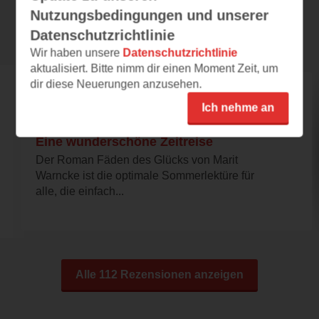
Nutzungsbedingungen und unserer
Rezensionen
Datenschutzrichtlinie
Wir haben unsere
Datenschutzrichtlinie
aktualisiert. Bitte nimm dir einen Moment Zeit, um
dir diese Neuerungen anzusehen.
ammela
Ich nehme an
03.08.2026 – 09:41
Eine wunderschöne Zeitreise
Der Roman Fäden des Glücks von Marit
Warncke ist die optimale Sommerlektüre für
alle, die einfach...
Alle 112 Rezensionen anzeigen