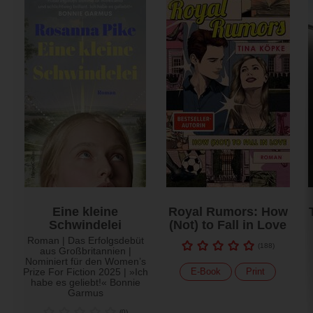
Eine kleine
Royal Rumors: How
Schwindelei
(Not) to Fall in Love
Roman | Das Erfolgsdebüt
(
188
)
aus Großbritannien |
Nominiert für den Women’s
Prize For Fiction 2025 | »Ich
E-Book
Print
habe es geliebt!« Bonnie
Garmus
(
0
)