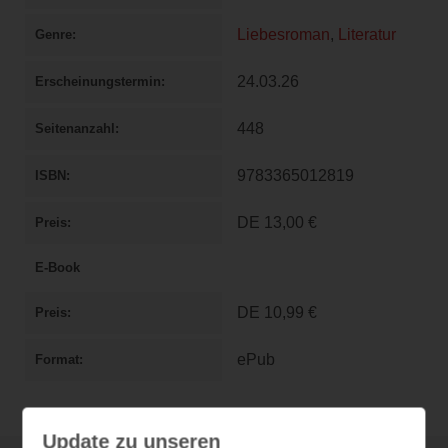
Liebesroman
,
Literatur
Genre
24.03.26
Erscheinungstermin
448
Seitenanzahl
9783365012819
ISBN
DE
13,00 €
Preis
E-Book
DE
10,99 €
Preis
ePub
Format
Update zu unseren