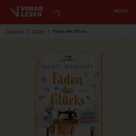
MENÜ
Hauptmenü
Du bist hier
Startseite
❭
Bücher
❭
Fäden des Glücks