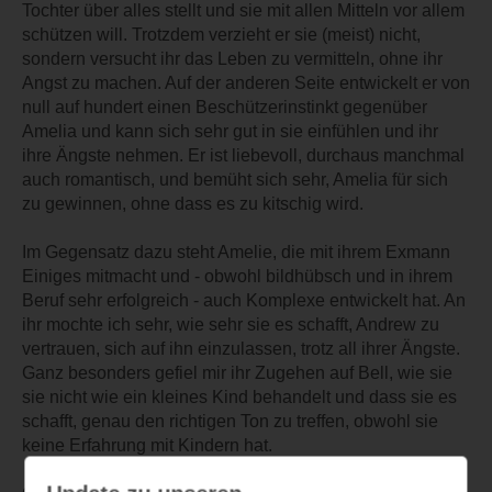
Tochter über alles stellt und sie mit allen Mitteln vor allem
schützen will. Trotzdem verzieht er sie (meist) nicht,
sondern versucht ihr das Leben zu vermitteln, ohne ihr
Angst zu machen. Auf der anderen Seite entwickelt er von
null auf hundert einen Beschützerinstinkt gegenüber
Amelia und kann sich sehr gut in sie einfühlen und ihr
ihre Ängste nehmen. Er ist liebevoll, durchaus manchmal
auch romantisch, und bemüht sich sehr, Amelia für sich
zu gewinnen, ohne dass es zu kitschig wird.
Im Gegensatz dazu steht Amelie, die mit ihrem Exmann
Einiges mitmacht und - obwohl bildhübsch und in ihrem
Beruf sehr erfolgreich - auch Komplexe entwickelt hat. An
ihr mochte ich sehr, wie sehr sie es schafft, Andrew zu
vertrauen, sich auf ihn einzulassen, trotz all ihrer Ängste.
Ganz besonders gefiel mir ihr Zugehen auf Bell, wie sie
sie nicht wie ein kleines Kind behandelt und dass sie es
schafft, genau den richtigen Ton zu treffen, obwohl sie
keine Erfahrung mit Kindern hat.