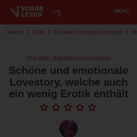
MENÜ
Hauptmenü
Du bist hier
Startseite
❭
Bücher
❭
First Taste - Eine Nacht ist nicht genug
❭
Re
First Taste - Eine Nacht ist nicht genug
Schöne und emotionale
Lovestory, welche auch
ein wenig Erotik enthält