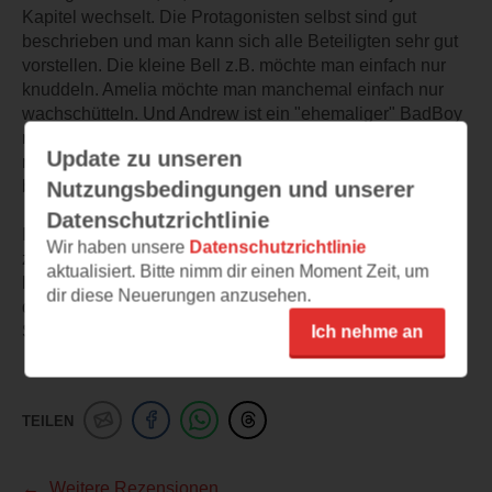
Kapitel wechselt. Die Protagonisten selbst sind gut
beschrieben und man kann sich alle Beteiligten sehr gut
vorstellen. Die kleine Bell z.B. möchte man einfach nur
knuddeln. Amelia möchte man manchemal einfach nur
wachschütteln. Und Andrew ist ein "ehemaliger" BadBoy
mit einem weichen Kern. Er kann seiner Tochter einfach
Update zu unseren
nichts ausschlagen und möchte sie einfach nur
beschützen und in Sicherheit wiegen.
Nutzungsbedingungen und unserer
Datenschutzrichtlinie
Ich finde es ist eine sehr gelunge Geschichte, welche von
Wir haben unsere
Datenschutzrichtlinie
zwei Menschen handelt, die sich durch Zufall kennen
aktualisiert. Bitte nimm dir einen Moment Zeit, um
lernen und sich eigentlich nicht mehr verlieben möchten,
dir diese Neuerungen anzusehen.
da sie von der Liebe enttäuscht wurden. Aber das
Schicksal mein es anders.
Ich nehme an
TEILEN
Weitere Rezensionen